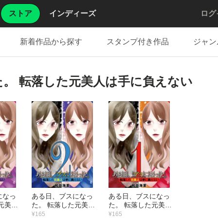
ストア
インディーズ
ログ
新着作品から探す
スタンプ付き作品
ジャン
。 転落した元美人は手に負えない
になっ
ある日、ブスになっ
ある日、ブスになっ
元美人
た。 転落した元美人
た。 転落した元美人
ない
は手に負えない
は手に負えない
¥165
¥165