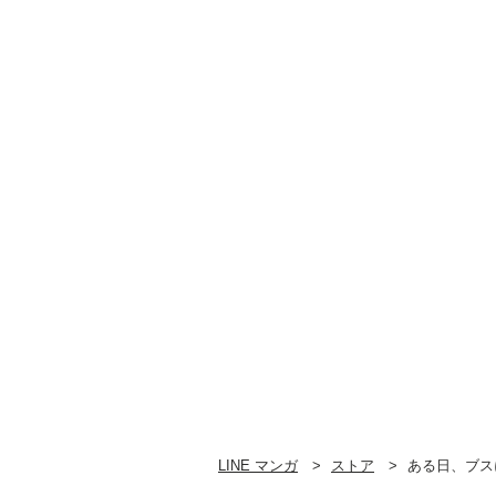
（4）
（3）
LINE マンガ
ストア
ある日、ブス