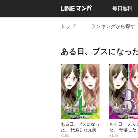
毎日無料
トップ
ランキングから探す
ある日、ブスになった
ある日、ブスになっ
ある日、ブス
た。 転落した元美人
た。 転落した
は手に負えない
は手に負え
¥165
¥165