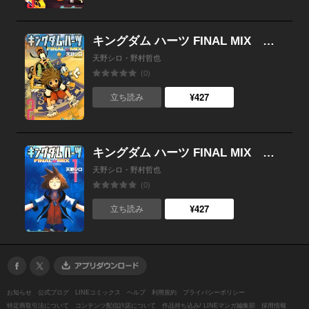
キングダム ハーツ FINAL MIX （2）
天野シロ・野村哲也
(0)
¥427
立ち読み
キングダム ハーツ FINAL MIX （1）
天野シロ・野村哲也
(0)
¥427
立ち読み
お知らせ
公式ブログ
LINEコミックス
ヘルプ
利用規約
プライバシーポリシー
特定商取引法について
コンテンツ配信許諾について
作品持ち込み/ LINEマンガ編集部
採用情報