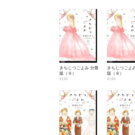
きちじつごよみ 分冊
きちじつごよみ
版（９）
版（８）
¥198
¥198