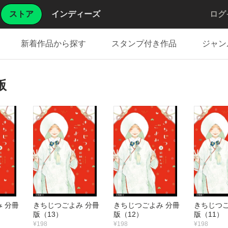
ストア
インディーズ
ログ
新着作品から探す
スタンプ付き作品
ジャン
版
 分冊
きちじつごよみ 分冊
きちじつごよみ 分冊
きちじつご
版（13）
版（12）
版（11）
¥198
¥198
¥198