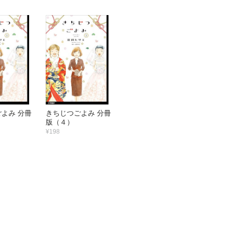
よみ 分冊
きちじつごよみ 分冊
版（４）
¥198