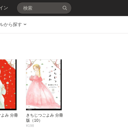
イン
ルから探す
よみ 分冊
きちじつごよみ 分冊
版（10）
¥198