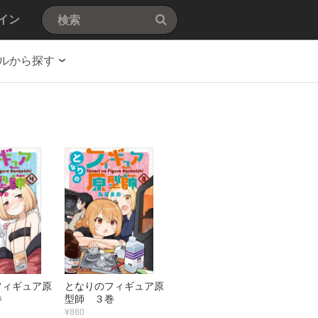
イン
ルから探す
フィギュア原
となりのフィギュア原
巻
型師 ３巻
¥880