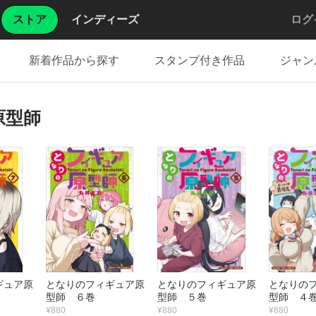
ストア
インディーズ
ログ
新着作品から探す
スタンプ付き作品
ジャン
原型師
ギュア原
となりのフィギュア原
となりのフィギュア原
となりの
型師 ６巻
型師 ５巻
型師 ４
¥880
¥880
¥880