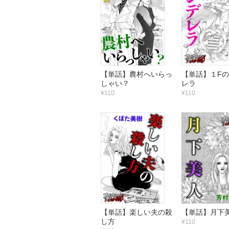
【単話】農村へいらっ
【単話】１F
しゃい？
レラ
¥110
¥110
【単話】楽しい夫の殺
【単話】月下
し方
¥110