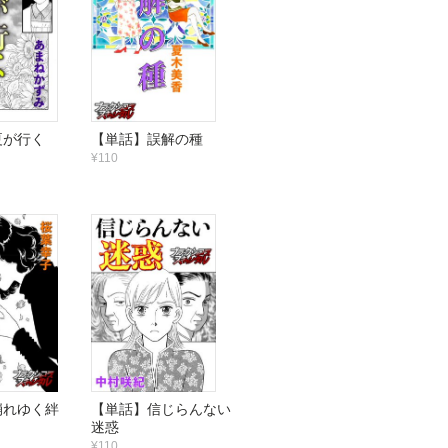
夏が行く
【単話】誤解の種
¥110
崩れゆく絆
【単話】信じらんない
迷惑
¥110