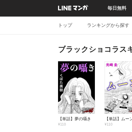
毎日無料
トップ
ランキングから探す
ブラックショコラス
【単話】夢の囁き
【単話】ムー
¥110
¥110