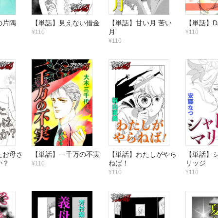
の片隅
【単話】見えない借金
【単話】甘い月 苦い
【単話】DA
月
¥110
¥110
¥110
たお母さ
【単話】一千万の不実
【単話】わたしがやら
【単話】シ
か？
ねば！
リッジ
¥110
¥110
¥110