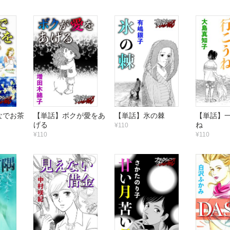
なでお茶
【単話】ボクが愛をあ
【単話】氷の棘
【単話】
げる
ね
¥110
¥110
¥110