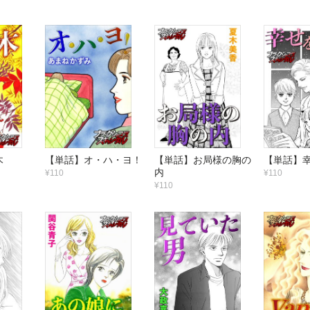
木
【単話】オ・ハ・ヨ！
【単話】お局様の胸の
【単話】
内
¥110
¥110
¥110