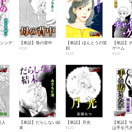
のシンデ
【単話】母の背中
【単話】ほんとうの笑
【単話】
顔
ゲーム
¥110
¥110
¥110
美人
【単話】だらしない結
【単話】月光
【単話】
末
は手を汚
¥110