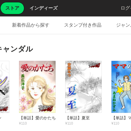
ストア
インディーズ
ログ
新着作品から探す
スタンプ付き作品
ジャン
キャンダル
ン
【単話】愛のかたち
【単話】夏至
【単話】
¥110
¥110
¥110