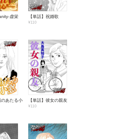
nity-虚栄
【単話】祝婚歌
¥110
陽のあたる小
【単話】彼女の親友
¥110