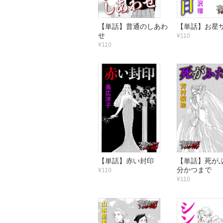
【単話】普通のしあわ
【単話】お星
せ
¥110
¥110
【単話】赤い封印
【単話】死が
分かつまで
¥110
¥110