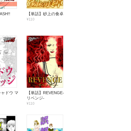
SH!!
【単話】砂上の食卓
¥110
ャドウ マ
【単話】REVENGE-
リベンジ-
¥110