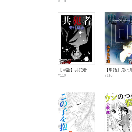
¥110
【単話】共犯者
【単話】鬼の
¥110
¥110