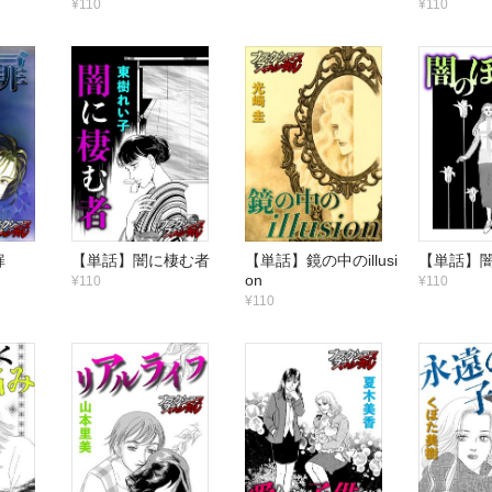
¥110
¥110
扉
【単話】闇に棲む者
【単話】鏡の中のillusi
【単話】
on
¥110
¥110
¥110