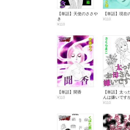
【単話】天使のささや
【単話】現在
き
¥110
¥110
【単話】聞香
【単話】太っ
んは嫌いです
¥110
¥110