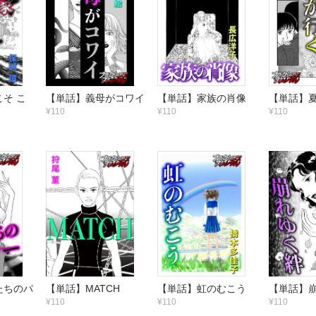
そ こ
【単話】義母がコワイ
【単話】家族の肖像
【単話】
¥110
¥110
¥110
たちのパ
【単話】MATCH
【単話】虹のむこう
【単話】
¥110
¥110
¥110