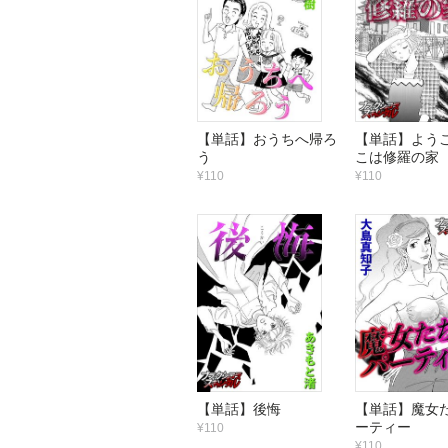
【単話】おうちへ帰ろ
【単話】ようこ
う
こは修羅の家
¥110
¥110
【単話】後悔
【単話】魔女
ーティー
¥110
¥110