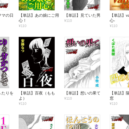
サマの日
【単話】あの娘にご用
【単話】見ていた男
【単話】va
心！
心-
¥110
¥110
¥110
ふたりを
【単話】百夜（もも
【単話】想いの果て
【単話】
よ）
窓
¥110
¥110
¥110