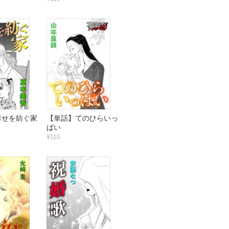
幸せを紡ぐ家
【単話】てのひらいっ
ぱい
¥110