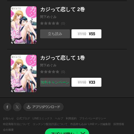
カジって恋して 2巻
間下めぐみ
(0)
¥110
¥55
立ち読み
カジって恋して 1巻
間下めぐみ
(0)
¥110
¥33
無料キャンペーン
お知らせ
公式ブログ
LINEコミックス
ヘルプ
利用規約
プライバシーポリシー
特定商取引法について
コンテンツ配信許諾について
作品持ち込み/ LINEマンガ編集部
採用情報
会社概要