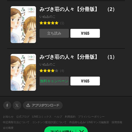
みづき荘の人々【分冊版】 （2）
いぬゐのこ
(1)
¥165
立ち読み
みづき荘の人々【分冊版】 （1）
いぬゐのこ
(4)
¥165
無料キャンペーン
お知らせ
公式ブログ
LINEコミックス
ヘルプ
利用規約
プライバシーポリシー
特定商取引法について
コンテンツ配信許諾について
作品持ち込み/ LINEマンガ編集部
採用情報
会社概要