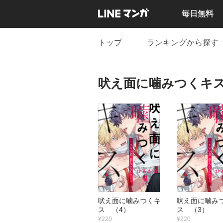
毎日無料
トップ
ランキングから探す
吠え面に噛みつくキ
吠え面に噛みつくキ
吠え面に噛み
ス （4）
ス （3）
¥220
¥220