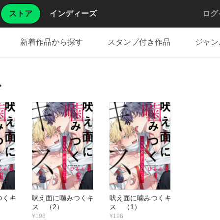
ストア
インディーズ
ログ
新着作品から探す
スタンプ付き作品
ジャン
ス
つくキ
吠え面に噛みつくキ
吠え面に噛みつくキ
ス （2）
ス （1）
¥198
¥198