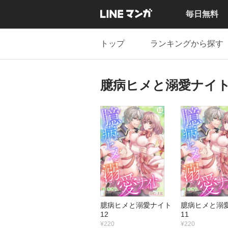
毎日無料
トップ
ランキングから探す
臆病ヒメと溺愛ナイ
臆病ヒメと溺愛ナイト
臆病ヒメと溺
12
11
¥220
¥220