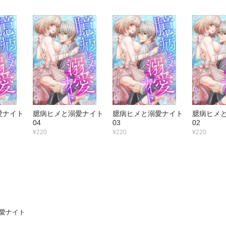
愛ナイト
臆病ヒメと溺愛ナイト
臆病ヒメと溺愛ナイト
臆病ヒメ
04
03
02
¥220
¥220
¥220
愛ナイト