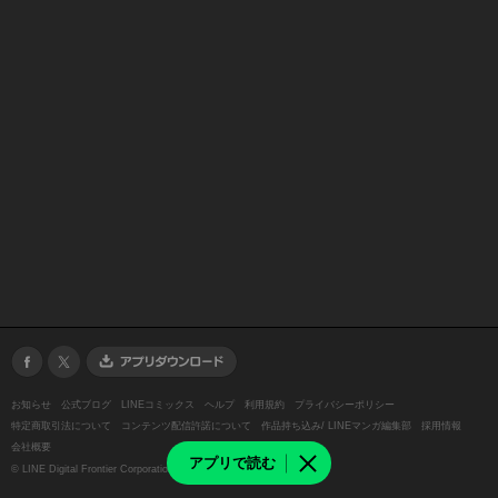
お知らせ
公式ブログ
LINEコミックス
ヘルプ
利用規約
プライバシーポリシー
特定商取引法について
コンテンツ配信許諾について
作品持ち込み/ LINEマンガ編集部
採用情報
会社概要
アプリで読む
©
LINE Digital Frontier Corporation