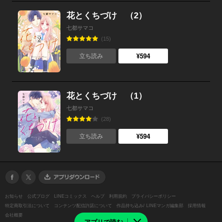
花とくちづけ （2）
七都サマコ
(15)
¥594
立ち読み
花とくちづけ （1）
七都サマコ
(28)
¥594
立ち読み
お知らせ
公式ブログ
LINEコミックス
ヘルプ
利用規約
プライバシーポリシー
特定商取引法について
コンテンツ配信許諾について
作品持ち込み/ LINEマンガ編集部
採用情報
会社概要