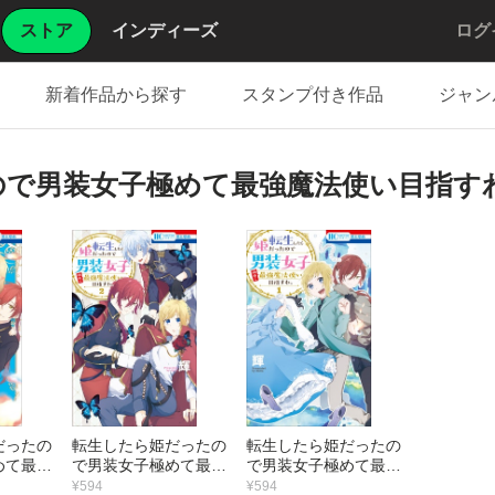
ストア
インディーズ
ログ
新着作品から探す
スタンプ付き作品
ジャン
ので男装女子極めて最強魔法使い目指す
だったの
転生したら姫だったの
転生したら姫だったの
めて最強
で男装女子極めて最強
で男装女子極めて最強
指すわ。
魔法使い目指すわ。
魔法使い目指すわ。
¥594
¥594