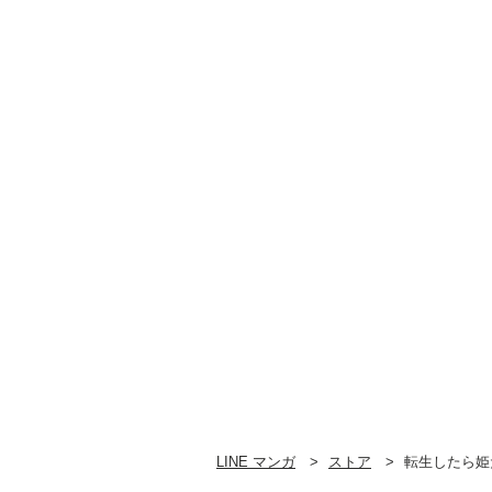
（4）【おまけ描き下
（3）【電子
ろし付き】
け付き】
LINE マンガ
ストア
転生したら姫