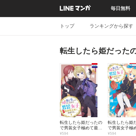
毎日無料
トップ
ランキングから探す
転生したら姫だった
転生したら姫だったの
転生したら姫
で男装女子極めて最強
で男装女子極
魔法使い目指すわ。
魔法使い目
¥594
¥594