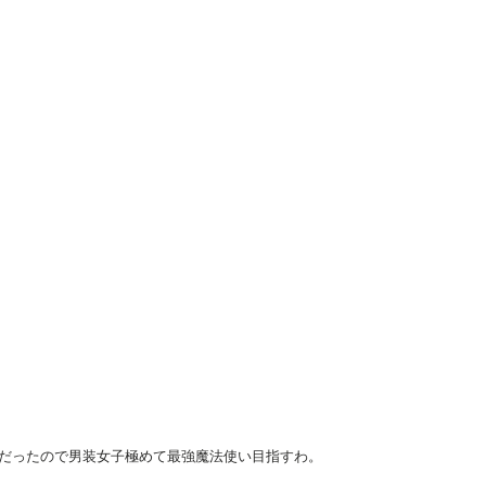
限定おま
（2）【電子限定おま
（1）【電子限定おま
け付き】
け付き】
だったので男装女子極めて最強魔法使い目指すわ。