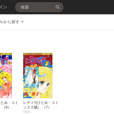
イン
ルから探す
(ひとみ・コミ
レディ!!(ひとみ・コミ
 （8）
ックス版) （7）
¥528