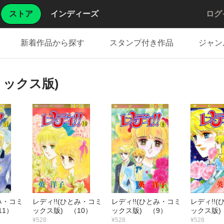
ストア
インディーズ
ログ
新着作品から探す
スタンプ付き作品
ジャン
ミックス版)
み・コミ
レディ!!(ひとみ・コミ
レディ!!(ひとみ・コミ
レディ!!
11）
ックス版) （10）
ックス版) （9）
ックス版)
¥528
¥528
¥528