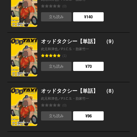
(0)
¥140
立ち読み
オッドタクシー【単話】 （9）
此元和津也／P.I.C.S.・肋家竹一
(1)
¥70
立ち読み
オッドタクシー【単話】 （8）
此元和津也／P.I.C.S.・肋家竹一
(0)
¥96
立ち読み