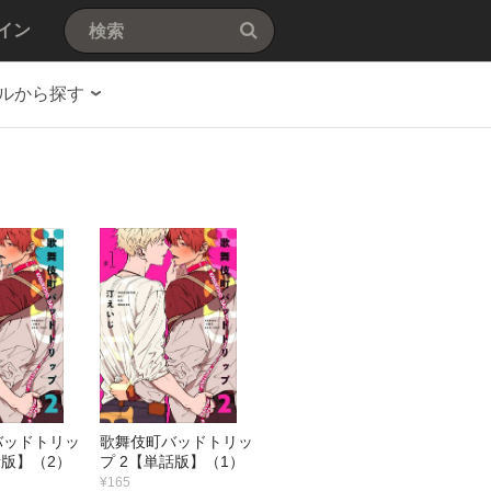
イン
ルから探す
バッドトリッ
歌舞伎町バッドトリッ
話版】（2）
プ 2【単話版】（1）
¥165