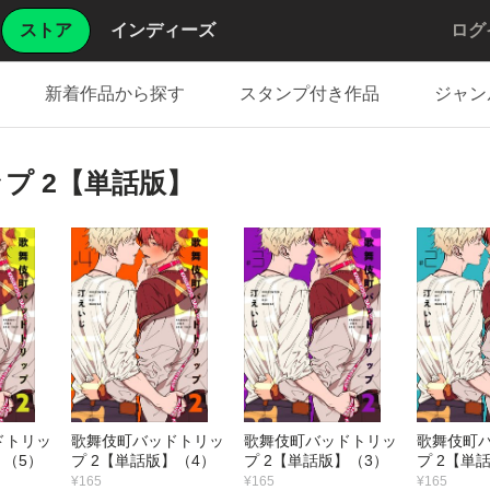
ストア
インディーズ
ログ
新着作品から探す
スタンプ付き作品
ジャン
プ 2【単話版】
ドトリッ
歌舞伎町バッドトリッ
歌舞伎町バッドトリッ
歌舞伎町
】（5）
プ 2【単話版】（4）
プ 2【単話版】（3）
プ 2【単
¥165
¥165
¥165