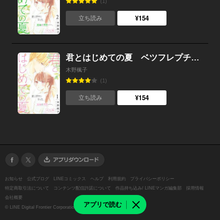
(1)
¥154
立ち読み
君とはじめての夏 ベツフレプチ （1）
木野楓子
(1)
¥154
立ち読み
お知らせ
公式ブログ
LINEコミックス
ヘルプ
利用規約
プライバシーポリシー
特定商取引法について
コンテンツ配信許諾について
作品持ち込み/ LINEマンガ編集部
採用情報
会社概要
アプリで読む
©
LINE Digital Frontier Corporation