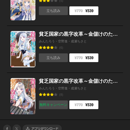
(5)
¥770
¥539
立ち読み
貧乏国家の黒字改革～金儲けのためなら手段を選ばない俺が、なぜか絶賛されている件について（コミック） ： 2
みんたろう・空野進・成瀬ちさと
(6)
¥770
¥539
立ち読み
貧乏国家の黒字改革～金儲けのためなら手段を選ばない俺が、なぜか絶賛されている件について（コミック） ： 1
みんたろう・空野進・成瀬ちさと
(8)
¥770
¥539
無料キャンペーン