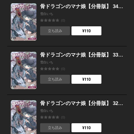
骨ドラゴンのマナ娘【分冊版】 34巻
雪白いち
(0)
¥110
立ち読み
骨ドラゴンのマナ娘【分冊版】 33巻
雪白いち
(0)
¥110
立ち読み
骨ドラゴンのマナ娘【分冊版】 32巻
雪白いち
(0)
¥110
立ち読み