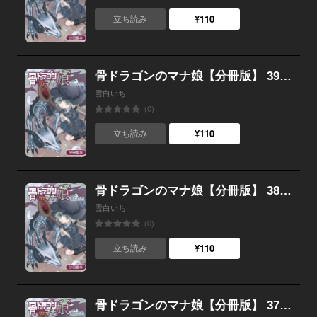
¥110
立ち読み
骨ドラゴンのマナ娘【分冊版】 39巻
雪白いち
(0)
¥110
立ち読み
骨ドラゴンのマナ娘【分冊版】 38巻
雪白いち
(0)
¥110
立ち読み
骨ドラゴンのマナ娘【分冊版】 37巻