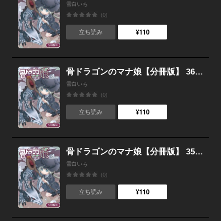
雪白いち
(0)
¥110
立ち読み
骨ドラゴンのマナ娘【分冊版】 36巻
雪白いち
(0)
¥110
立ち読み
骨ドラゴンのマナ娘【分冊版】 35巻
雪白いち
(0)
¥110
立ち読み