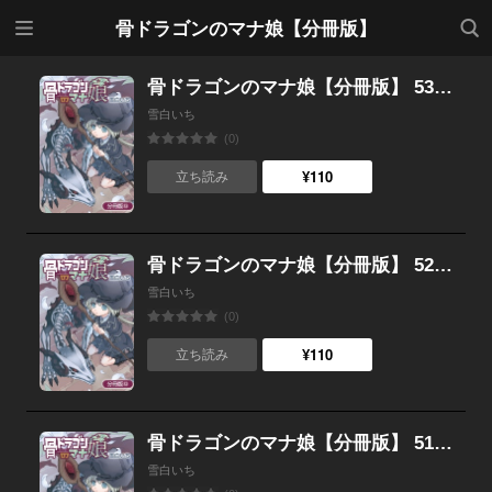
メニ
検索
骨ドラゴンのマナ娘【分冊版】
ュー
骨ドラゴンのマナ娘【分冊版】 53巻
雪白いち
(0)
¥110
立ち読み
骨ドラゴンのマナ娘【分冊版】 52巻
雪白いち
(0)
¥110
立ち読み
骨ドラゴンのマナ娘【分冊版】 51巻
雪白いち