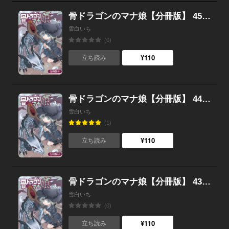
骨ドラゴンのマナ娘【分冊版】 45巻
雪白いち
(0)
¥110
立ち読み
骨ドラゴンのマナ娘【分冊版】 44巻
雪白いち
(1)
¥110
立ち読み
骨ドラゴンのマナ娘【分冊版】 43巻
雪白いち
(0)
¥110
立ち読み