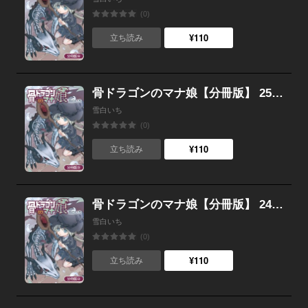
(0)
¥110
立ち読み
骨ドラゴンのマナ娘【分冊版】 25巻
雪白いち
(0)
¥110
立ち読み
骨ドラゴンのマナ娘【分冊版】 24巻
雪白いち
(0)
¥110
立ち読み