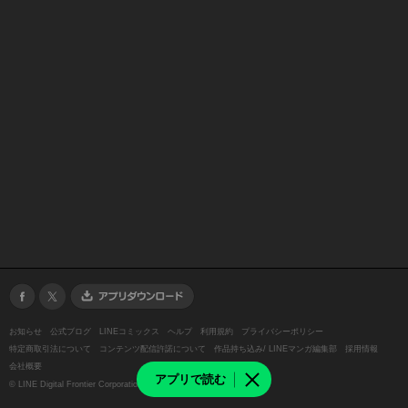
お知らせ
公式ブログ
LINEコミックス
ヘルプ
利用規約
プライバシーポリシー
特定商取引法について
コンテンツ配信許諾について
作品持ち込み/ LINEマンガ編集部
採用情報
会社概要
アプリで読む
©
LINE Digital Frontier Corporation