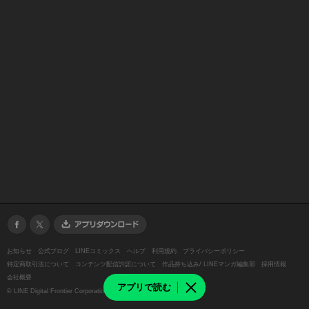
お知らせ
公式ブログ
LINEコミックス
ヘルプ
利用規約
プライバシーポリシー
特定商取引法について
コンテンツ配信許諾について
作品持ち込み/ LINEマンガ編集部
採用情報
会社概要
アプリで読む
©
LINE Digital Frontier Corporation