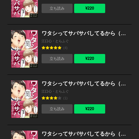
¥220
立ち読み
ワタシってサバサバしてるから（47）
江口心・とらふぐ
(4)
¥220
立ち読み
ワタシってサバサバしてるから（46）
江口心・とらふぐ
(1)
¥220
立ち読み
ワタシってサバサバしてるから（45）