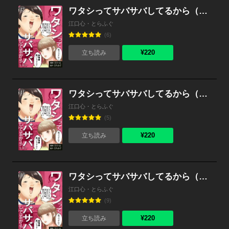
ワタシってサバサバしてるから（42）
江口心・とらふぐ
(6)
¥220
立ち読み
ワタシってサバサバしてるから（41）
江口心・とらふぐ
(5)
¥220
立ち読み
ワタシってサバサバしてるから（40）
江口心・とらふぐ
(9)
¥220
立ち読み