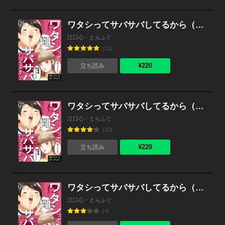
ワタシってサバサバしてるから（28）
江口心・とらふぐ
(12)
¥220
立ち読み
ワタシってサバサバしてるから（27）
江口心・とらふぐ
(10)
¥220
立ち読み
ワタシってサバサバしてるから（26）
江口心・とらふぐ
(4)