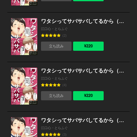
ワタシってサバサバしてるから（50）
江口心・とらふぐ
(2)
¥220
立ち読み
ワタシってサバサバしてるから（49）
江口心・とらふぐ
(4)
¥220
立ち読み
ワタシってサバサバしてるから（48）
江口心・とらふぐ
(3)