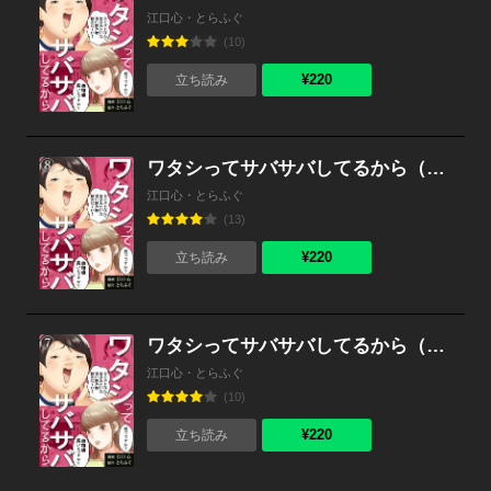
江口心・とらふぐ
(10)
¥220
立ち読み
ワタシってサバサバしてるから（8）
江口心・とらふぐ
(13)
¥220
立ち読み
ワタシってサバサバしてるから（7）
江口心・とらふぐ
(10)
¥220
立ち読み