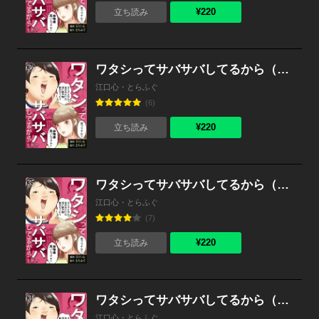
¥220
立ち読み
ワタシってサバサバしてるから（36）
江口心・とらふぐ
(6)
¥220
立ち読み
ワタシってサバサバしてるから（35）
江口心・とらふぐ
(7)
¥220
立ち読み
ワタシってサバサバしてるから（34）
江口心・とらふぐ