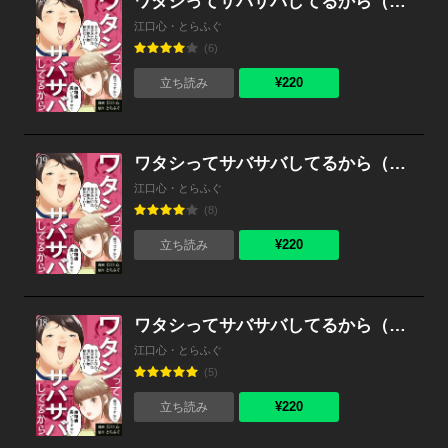
ワタシってサバサバしてるから（20）
江口心・とらふぐ
(6)
¥220
立ち読み
ワタシってサバサバしてるから（19）
江口心・とらふぐ
(8)
¥220
立ち読み
ワタシってサバサバしてるから（18）
江口心・とらふぐ
(5)
¥220
立ち読み