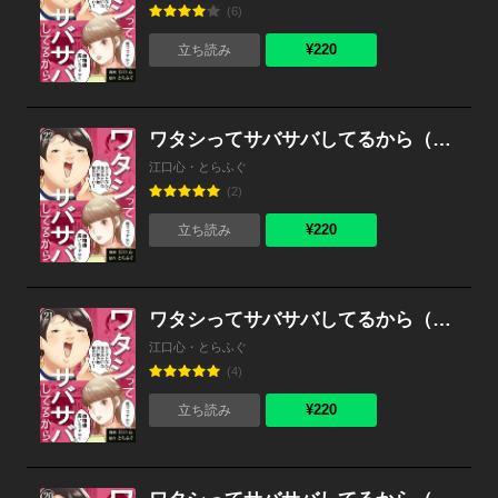
(6)
¥220
立ち読み
ワタシってサバサバしてるから（22）
江口心・とらふぐ
(2)
¥220
立ち読み
ワタシってサバサバしてるから（21）
江口心・とらふぐ
(4)
¥220
立ち読み