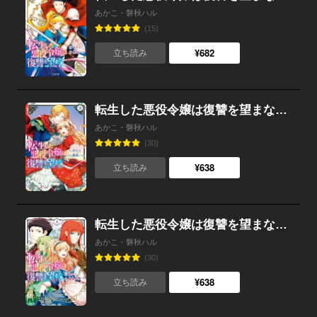
あかこ・磐秋ハル
(15)
¥682
立ち読み
転生した悪役令嬢は復讐を望まない THE COMIC 2巻
あかこ・磐秋ハル
(30)
¥638
立ち読み
転生した悪役令嬢は復讐を望まない THE COMIC 1巻
あかこ・磐秋ハル
(30)
¥638
立ち読み