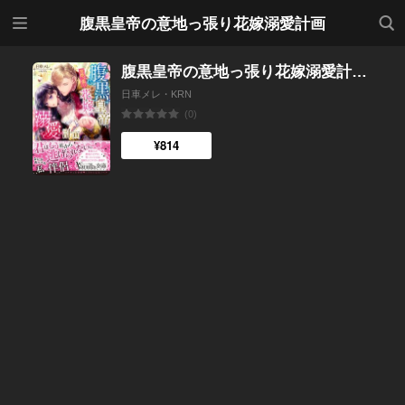
メニ
検索
腹黒皇帝の意地っ張り花嫁溺愛計画
ュー
腹黒皇帝の意地っ張り花嫁溺愛計画
日車メレ・KRN
(0)
¥814