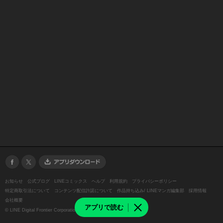
お知らせ
公式ブログ
LINEコミックス
ヘルプ
利用規約
プライバシーポリシー
特定商取引法について
コンテンツ配信許諾について
作品持ち込み/ LINEマンガ編集部
採用情報
会社概要
アプリで読む
©
LINE Digital Frontier Corporation