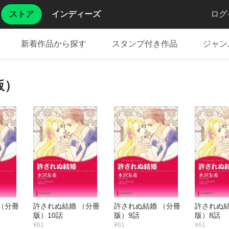
ストア
インディーズ
ログ
新着作品から探す
スタンプ付き作品
ジャン
版）
（分冊
許されぬ結婚 （分冊
許されぬ結婚 （分冊
許されぬ結
版）10話
版）9話
版）8話
¥61
¥61
¥61