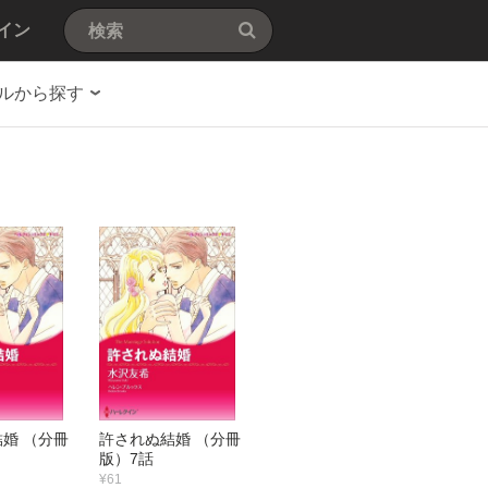
イン
ルから探す
婚 （分冊
許されぬ結婚 （分冊
版）7話
¥61