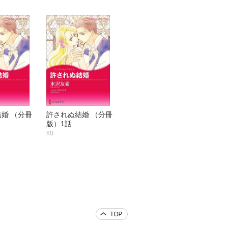
婚 （分冊
許されぬ結婚 （分冊
版）1話
¥0