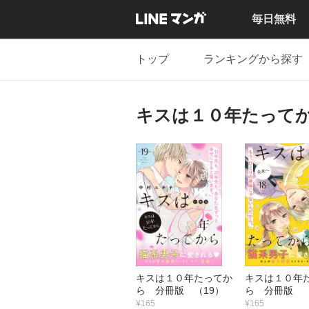
毎日無料
トップ
ランキングから探す
キスは１０年たって
キスは１０年たってか
キスは１０年
ら 分冊版 （19）
ら 分冊版 （
¥165
¥165