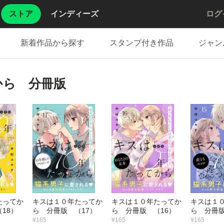
ストア
インディーズ
ログ
新着作品から探す
スタンプ付き作品
ジャン
から 分冊版
たってか
キスは１０年たってか
キスは１０年たってか
キスは１
18）
ら 分冊版 （17）
ら 分冊版 （16）
ら 分冊版
¥165
¥165
¥165