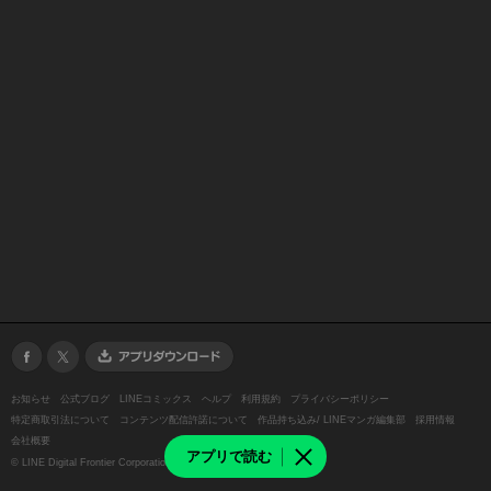
お知らせ
公式ブログ
LINEコミックス
ヘルプ
利用規約
プライバシーポリシー
特定商取引法について
コンテンツ配信許諾について
作品持ち込み/ LINEマンガ編集部
採用情報
会社概要
アプリで読む
©
LINE Digital Frontier Corporation