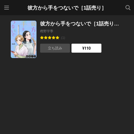
メニ
検索
彼方から手をつないで［1話売り］
ュー
彼方から手をつないで［1話売り］ 第1話
樫野宇季
(1)
¥110
立ち読み