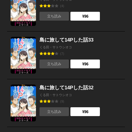
(4)
¥96
立ち読み
島に旅して14Pした話33
くる田・サトウシオコ
(7)
¥96
立ち読み
島に旅して14Pした話32
くる田・サトウシオコ
(9)
¥96
立ち読み