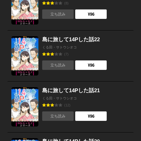
(8)
¥96
立ち読み
島に旅して14Pした話22
くる田・サトウシオコ
(7)
¥96
立ち読み
島に旅して14Pした話21
くる田・サトウシオコ
(12)
¥96
立ち読み