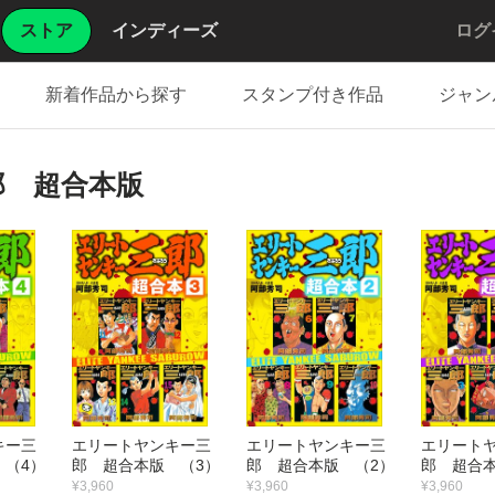
ストア
インディーズ
ログ
新着作品から探す
スタンプ付き作品
ジャン
郎 超合本版
キー三
エリートヤンキー三
エリートヤンキー三
エリート
 （4）
郎 超合本版 （3）
郎 超合本版 （2）
郎 超合本
¥3,960
¥3,960
¥3,960