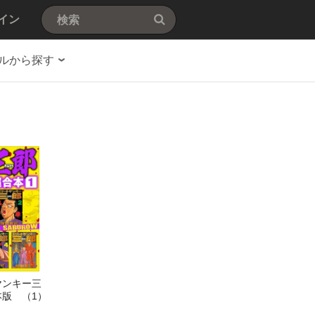
イン
ルから探す
ヤンキー三
版 （1）