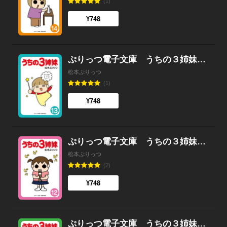
(1)
¥748
ぷりっつ電子文庫 うちの３姉妹（13）
松本ぷりっつ
(1)
¥748
ぷりっつ電子文庫 うちの３姉妹（12）
松本ぷりっつ
(2)
¥748
ぷりっつ電子文庫 うちの３姉妹（11）