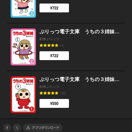
¥722
ぷりっつ電子文庫 うちの３姉妹（２）
松本ぷりっつ
(4)
¥722
ぷりっつ電子文庫 うちの３姉妹（１）
松本ぷりっつ
(30)
¥550