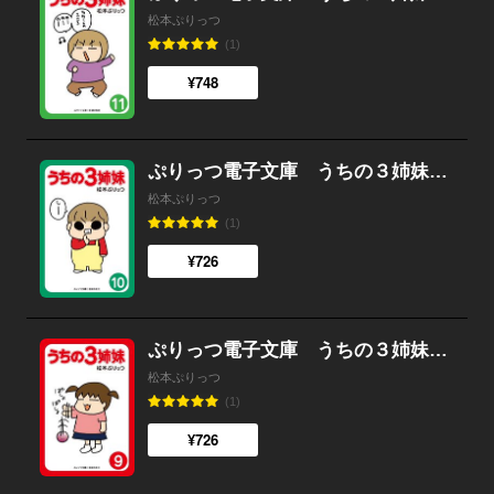
松本ぷりっつ
(1)
¥748
ぷりっつ電子文庫 うちの３姉妹（10）
松本ぷりっつ
(1)
¥726
ぷりっつ電子文庫 うちの３姉妹（９）
松本ぷりっつ
(1)
¥726