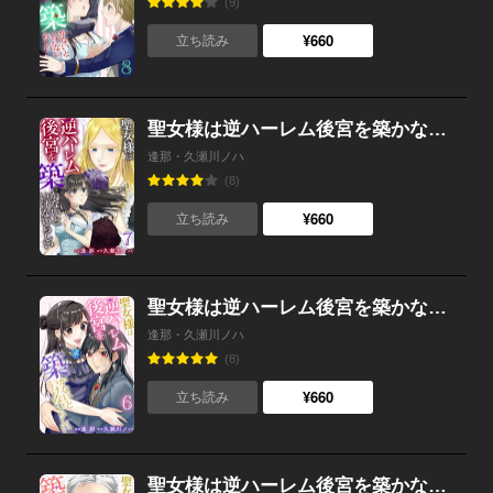
(9)
¥660
立ち読み
聖女様は逆ハーレム後宮を築かないといけないらしい （7）【おまけ描き下ろし付き】
逢那・久瀬川ノハ
(8)
¥660
立ち読み
聖女様は逆ハーレム後宮を築かないといけないらしい （6）【おまけ描き下ろし付き】
逢那・久瀬川ノハ
(8)
¥660
立ち読み
聖女様は逆ハーレム後宮を築かないといけないらしい （5）【おまけ描き下ろし付き】