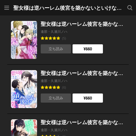
メニ
検索
聖女様は逆ハーレム後宮を築かないといけないらしい
ュー
聖女様は逆ハーレム後宮を築かないといけないらしい （10）【おまけ描き下ろし付き】
逢那・久瀬川ノハ
(5)
¥660
立ち読み
聖女様は逆ハーレム後宮を築かないといけないらしい （9）【おまけ描き下ろし付き】
逢那・久瀬川ノハ
(6)
¥660
立ち読み
聖女様は逆ハーレム後宮を築かないといけないらしい （8）【おまけ描き下ろし付き】
逢那・久瀬川ノハ