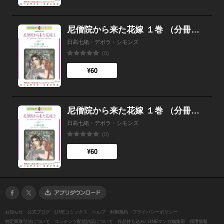
尼僧院から来た花嫁 １巻 （分冊版）2話
日高七緒・デボラ・シモンズ
(0)
¥60
尼僧院から来た花嫁 １巻 （分冊版）1話
日高七緒・デボラ・シモンズ
(0)
¥60
お知らせ
公式ブログ
LINEコミックス
ヘルプ
利用規約
プライバシーポリシー
特定商取引法について
コンテンツ配信許諾について
作品持ち込み/ LINEマンガ編集部
採用情報