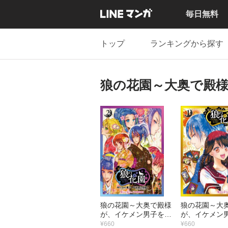
毎日無料
トップ
ランキングから探す
狼の花園～大奥で殿
狼の花園～大奥で殿様
狼の花園～大
が、イケメン男子を囲
が、イケメン
ってます！～（２）
ってます！～
¥660
¥660