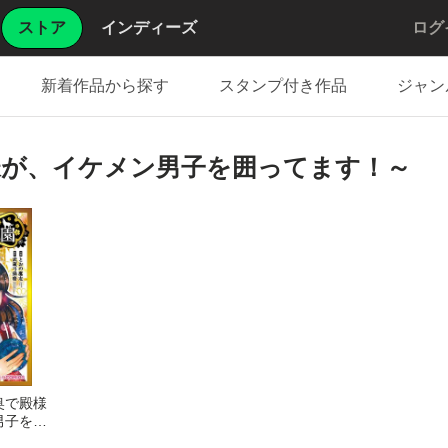
ストア
インディーズ
ログ
新着作品から探す
スタンプ付き作品
ジャン
様が、イケメン男子を囲ってます！～
奥で殿様
男子を囲
（１）