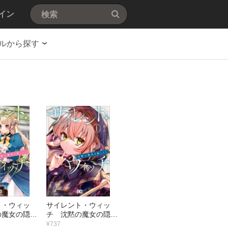
イン
ルから探す
ト・ウィッ
サイレント・ウィッ
の魔女の隠し
チ 沈黙の魔女の隠し
Ｉ
ごと Ｉ
¥737