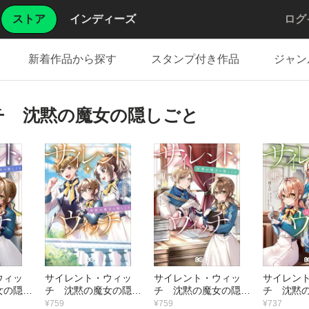
ストア
インディーズ
ログ
新着作品から探す
スタンプ付き作品
ジャン
チ 沈黙の魔女の隠しごと
ウィッ
サイレント・ウィッ
サイレント・ウィッ
サイレン
女の隠し
チ 沈黙の魔女の隠し
チ 沈黙の魔女の隠し
チ 沈黙
ごと ＩV
ごと ＩＩＩ
ごと Ｉ
¥759
¥759
¥737