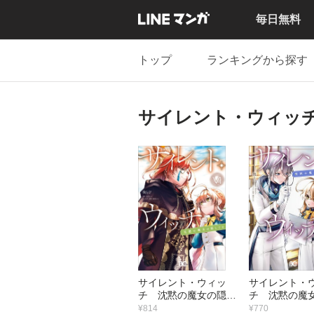
毎日無料
トップ
ランキングから探す
サイレント・ウィッ
サイレント・ウィッ
サイレント・
チ 沈黙の魔女の隠し
チ 沈黙の魔
ごと VI
ごと V
¥814
¥770