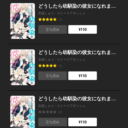
どうしたら幼馴染の彼女になれますか！？ 【連載版】９
矢坂しゅう・ストーリアダッシュ
(1)
¥110
立ち読み
どうしたら幼馴染の彼女になれますか！？ 【連載版】８
矢坂しゅう・ストーリアダッシュ
(1)
¥110
立ち読み
どうしたら幼馴染の彼女になれますか！？ 【連載版】７
矢坂しゅう・ストーリアダッシュ
(0)
¥110
立ち読み