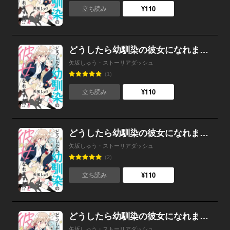
¥110
立ち読み
どうしたら幼馴染の彼女になれますか！？ 【連載版】３
矢坂しゅう・ストーリアダッシュ
(1)
¥110
立ち読み
どうしたら幼馴染の彼女になれますか！？ 【連載版】２
矢坂しゅう・ストーリアダッシュ
(2)
¥110
立ち読み
どうしたら幼馴染の彼女になれますか！？ 【連載版】１
矢坂しゅう・ストーリアダッシュ