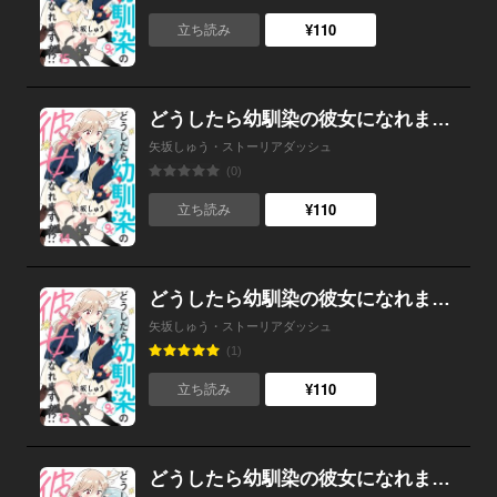
¥110
立ち読み
どうしたら幼馴染の彼女になれますか！？ 【連載版】１４
矢坂しゅう・ストーリアダッシュ
(0)
¥110
立ち読み
どうしたら幼馴染の彼女になれますか！？ 【連載版】１３
矢坂しゅう・ストーリアダッシュ
(1)
¥110
立ち読み
どうしたら幼馴染の彼女になれますか！？ 【連載版】１２