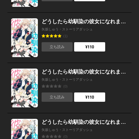
どうしたら幼馴染の彼女になれますか！？ 【連載版】１７
矢坂しゅう・ストーリアダッシュ
(1)
¥110
立ち読み
どうしたら幼馴染の彼女になれますか！？ 【連載版】１６
矢坂しゅう・ストーリアダッシュ
(0)
¥110
立ち読み
どうしたら幼馴染の彼女になれますか！？ 【連載版】１５
矢坂しゅう・ストーリアダッシュ
(0)