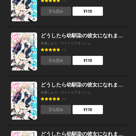
(1)
¥110
立ち読み
どうしたら幼馴染の彼女になれますか！？ 【連載版】２５
矢坂しゅう・ストーリアダッシュ
(1)
¥110
立ち読み
どうしたら幼馴染の彼女になれますか！？ 【連載版】２４
矢坂しゅう・ストーリアダッシュ
(1)
¥110
立ち読み
どうしたら幼馴染の彼女になれますか！？ 【連載版】２３