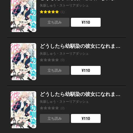
矢坂しゅう・ストーリアダッシュ
(1)
¥110
立ち読み
どうしたら幼馴染の彼女になれますか！？ 【連載版】２２
矢坂しゅう・ストーリアダッシュ
(0)
¥110
立ち読み
どうしたら幼馴染の彼女になれますか！？ 【連載版】２１
矢坂しゅう・ストーリアダッシュ
(0)
¥110
立ち読み