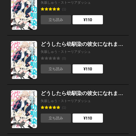
矢坂しゅう・ストーリアダッシュ
(1)
¥110
立ち読み
どうしたら幼馴染の彼女になれますか！？ 【連載版】１１
矢坂しゅう・ストーリアダッシュ
(0)
¥110
立ち読み
どうしたら幼馴染の彼女になれますか！？ 【連載版】１０
矢坂しゅう・ストーリアダッシュ
(1)
¥110
立ち読み