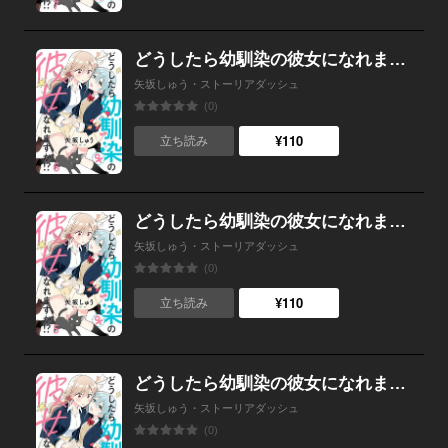
どうしたら幼馴染の彼女になれますか！？ 【連載版】６
矢坂しゅう・ストーリアダッシュ
(0)
¥110
立ち読み
どうしたら幼馴染の彼女になれますか！？ 【連載版】５
矢坂しゅう・ストーリアダッシュ
(0)
¥110
立ち読み
どうしたら幼馴染の彼女になれますか！？ 【連載版】４
矢坂しゅう・ストーリアダッシュ
(0)