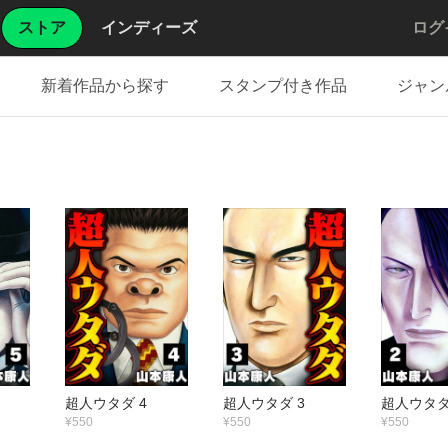
ストア
インディーズ
ログ
新着作品から探す
スタンプ付き作品
ジャン
超人ウタダ 4
超人ウタダ 3
超人ウタダ
¥550
¥550
¥550