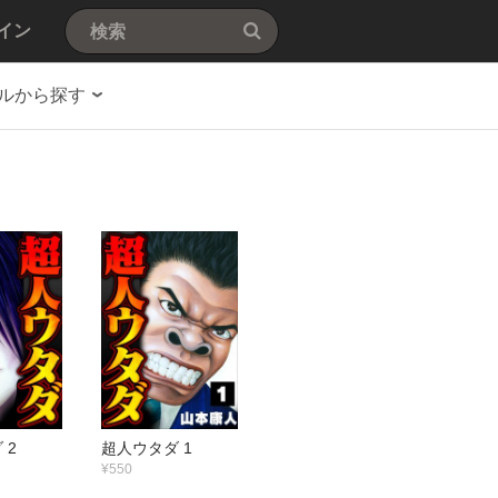
イン
ルから探す
 2
超人ウタダ 1
¥550