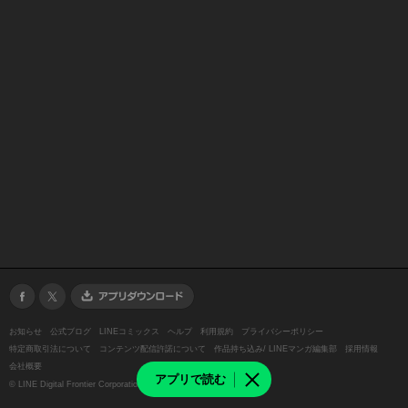
お知らせ
公式ブログ
LINEコミックス
ヘルプ
利用規約
プライバシーポリシー
特定商取引法について
コンテンツ配信許諾について
作品持ち込み/ LINEマンガ編集部
採用情報
会社概要
アプリで読む
©
LINE Digital Frontier Corporation