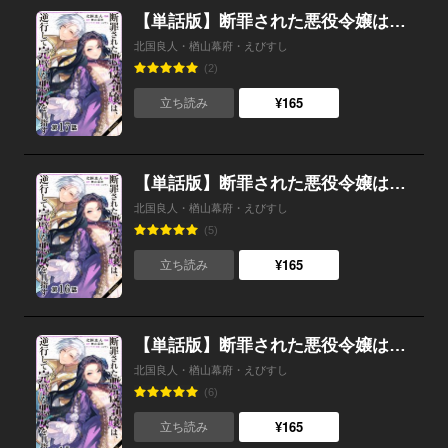
【単話版】断罪された悪役令嬢は、逆行して完璧な悪女を目指す@COMIC 第17話
北国良人・楢山幕府・えびすし
(2)
¥165
立ち読み
【単話版】断罪された悪役令嬢は、逆行して完璧な悪女を目指す@COMIC 第16話
北国良人・楢山幕府・えびすし
(5)
¥165
立ち読み
【単話版】断罪された悪役令嬢は、逆行して完璧な悪女を目指す@COMIC 第15話
北国良人・楢山幕府・えびすし
(6)
¥165
立ち読み