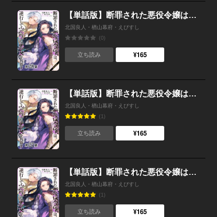
【単話版】断罪された悪役令嬢は、逆行して完璧な悪女を目指す@COMIC 第28話
北国良人・楢山幕府・えびすし
(0)
¥165
立ち読み
【単話版】断罪された悪役令嬢は、逆行して完璧な悪女を目指す@COMIC 第27話
北国良人・楢山幕府・えびすし
(1)
¥165
立ち読み
【単話版】断罪された悪役令嬢は、逆行して完璧な悪女を目指す@COMIC 第26話
北国良人・楢山幕府・えびすし
(1)
¥165
立ち読み