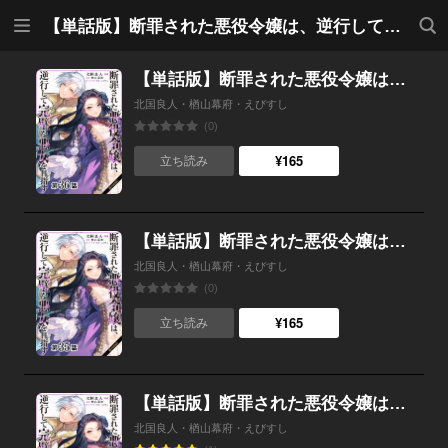
メニ
検索
【単話版】断罪された悪役令嬢は、逆行して完璧な悪女を目指す（コミック）
ュー
【単話版】断罪された悪役令嬢は、逆行して完璧な悪女を目指す@COMIC 第36話
北国良人・楢山幕府・えびすし
(0)
¥165
立ち読み
【単話版】断罪された悪役令嬢は、逆行して完璧な悪女を目指す@COMIC 第35話
北国良人・楢山幕府・えびすし
(0)
¥165
立ち読み
【単話版】断罪された悪役令嬢は、逆行して完璧な悪女を目指す@COMIC 第34話
北国良人・楢山幕府・えびすし