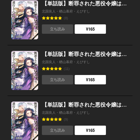
【単話版】断罪された悪役令嬢は、逆行して完璧な悪女を目指す@COMIC 第6話
北国良人・楢山幕府・えびすし
(8)
¥165
立ち読み
【単話版】断罪された悪役令嬢は、逆行して完璧な悪女を目指す@COMIC 第5話
北国良人・楢山幕府・えびすし
(11)
¥165
立ち読み
【単話版】断罪された悪役令嬢は、逆行して完璧な悪女を目指す@COMIC 第4話
北国良人・楢山幕府・えびすし
(9)
¥165
立ち読み