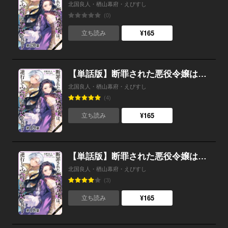
北国良人・楢山幕府・えびすし
(0)
¥165
立ち読み
【単話版】断罪された悪役令嬢は、逆行して完璧な悪女を目指す@COMIC 第19話
北国良人・楢山幕府・えびすし
(4)
¥165
立ち読み
【単話版】断罪された悪役令嬢は、逆行して完璧な悪女を目指す@COMIC 第18話
北国良人・楢山幕府・えびすし
(3)
¥165
立ち読み