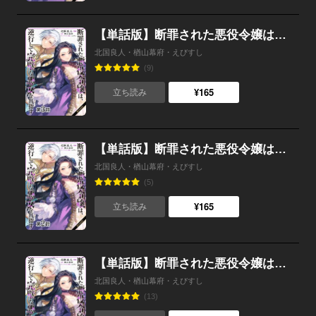
【単話版】断罪された悪役令嬢は、逆行して完璧な悪女を目指す@COMIC 第3話
北国良人・楢山幕府・えびすし
(9)
¥165
立ち読み
【単話版】断罪された悪役令嬢は、逆行して完璧な悪女を目指す@COMIC 第2話
北国良人・楢山幕府・えびすし
(5)
¥165
立ち読み
【単話版】断罪された悪役令嬢は、逆行して完璧な悪女を目指す@COMIC 第1話
北国良人・楢山幕府・えびすし
(13)