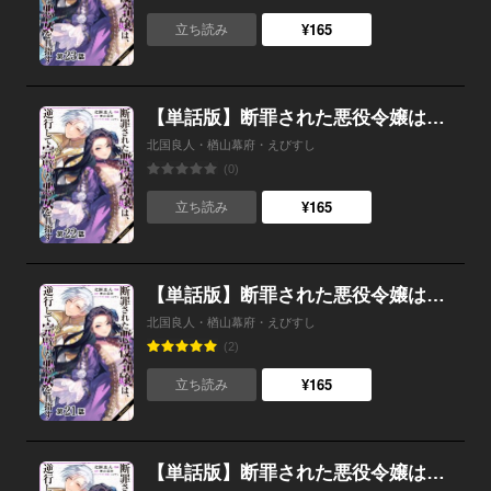
¥165
立ち読み
【単話版】断罪された悪役令嬢は、逆行して完璧な悪女を目指す@COMIC 第22話
北国良人・楢山幕府・えびすし
(0)
¥165
立ち読み
【単話版】断罪された悪役令嬢は、逆行して完璧な悪女を目指す@COMIC 第21話
北国良人・楢山幕府・えびすし
(2)
¥165
立ち読み
【単話版】断罪された悪役令嬢は、逆行して完璧な悪女を目指す@COMIC 第20話