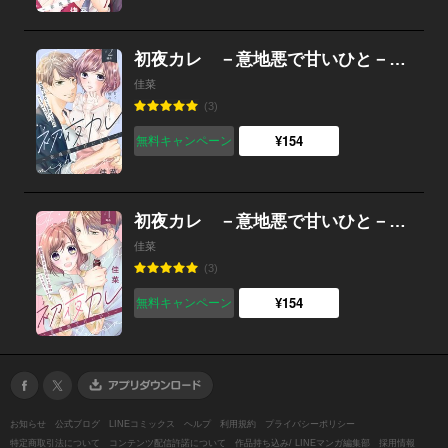
初夜カレ －意地悪で甘いひと－ 分冊版 （2）
佳菜
(3)
¥154
無料キャンペーン
初夜カレ －意地悪で甘いひと－ 分冊版 （1）
佳菜
(3)
¥154
無料キャンペーン
お知らせ
公式ブログ
LINEコミックス
ヘルプ
利用規約
プライバシーポリシー
特定商取引法について
コンテンツ配信許諾について
作品持ち込み/ LINEマンガ編集部
採用情報