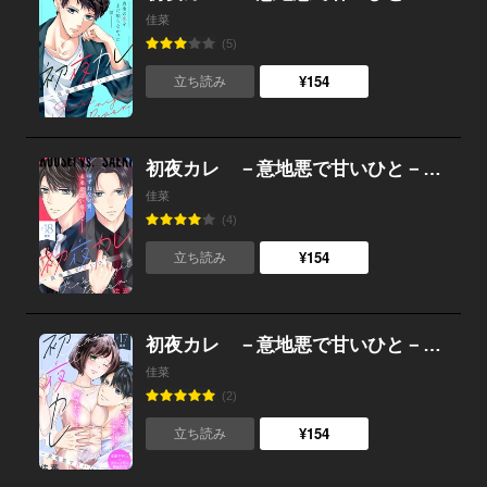
佳菜
(5)
¥154
立ち読み
初夜カレ －意地悪で甘いひと－ 分冊版 （18）
佳菜
(4)
¥154
立ち読み
初夜カレ －意地悪で甘いひと－ 分冊版 （17）
佳菜
(2)
¥154
立ち読み