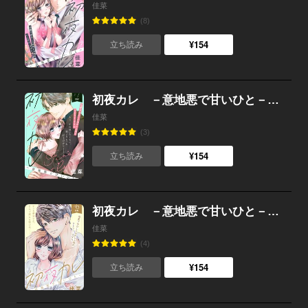
佳菜
(8)
¥154
立ち読み
初夜カレ －意地悪で甘いひと－ 分冊版 （7）
佳菜
(3)
¥154
立ち読み
初夜カレ －意地悪で甘いひと－ 分冊版 （6）
佳菜
(4)
¥154
立ち読み