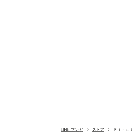
LINE マンガ
ストア
Ｆｉｒｓｔ 