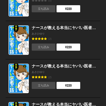
(0)
¥220
立ち読み
ナースが教える本当にヤバい医者の話（分冊版） 【第3話】
あさひゆり
(2)
¥220
立ち読み
ナースが教える本当にヤバい医者の話（分冊版） 【第2話】
あさひゆり
(2)
¥220
立ち読み
ナースが教える本当にヤバい医者の話（分冊版） 【第1話】