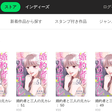
ストア
インディーズ
ログ
新着作品から探す
スタンプ付き作品
ジャン
レ
の元カレ
婚約者と三人の元カレ
婚約者と三人の元カレ
婚約者と
： 51
： 50
： 49
¥99
¥99
¥99