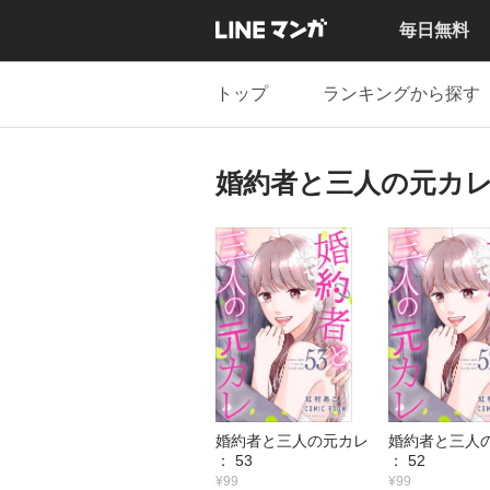
毎日無料
トップ
ランキングから探す
婚約者と三人の元カ
婚約者と三人の元カレ
婚約者と三人
： 53
： 52
¥99
¥99