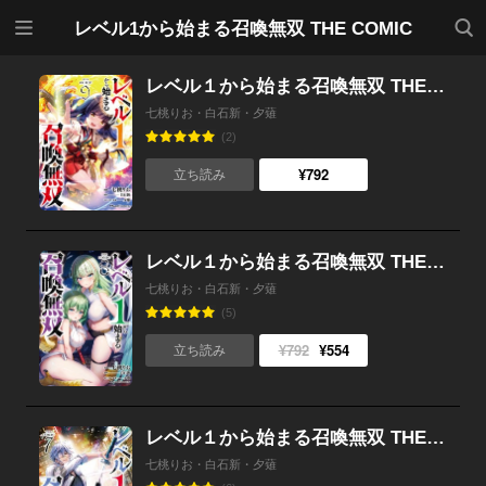
メニ
検索
レベル1から始まる召喚無双 THE COMIC
ュー
レベル１から始まる召喚無双 THE COMIC ９
七桃りお・白石新・夕薙
(2)
¥792
立ち読み
レベル１から始まる召喚無双 THE COMIC 8
七桃りお・白石新・夕薙
(5)
¥792
¥554
立ち読み
レベル１から始まる召喚無双 THE COMIC 7
七桃りお・白石新・夕薙