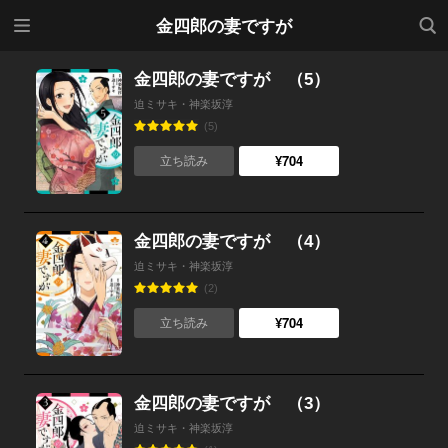
メニ
検索
金四郎の妻ですが
ュー
金四郎の妻ですが （5）
迫ミサキ・神楽坂淳
(5)
¥704
立ち読み
金四郎の妻ですが （4）
迫ミサキ・神楽坂淳
(2)
¥704
立ち読み
金四郎の妻ですが （3）
迫ミサキ・神楽坂淳