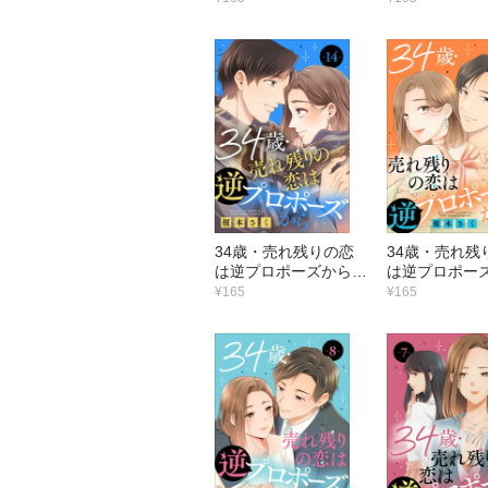
34歳・売れ残りの恋
34歳・売れ残
は逆プロポーズから
は逆プロポ
（14）
（13）
¥165
¥165