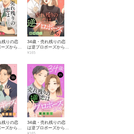
れ残りの恋
34歳・売れ残りの恋
ポーズから
は逆プロポーズから
（21）
¥165
れ残りの恋
34歳・売れ残りの恋
ポーズから
は逆プロポーズから
（15）
¥165