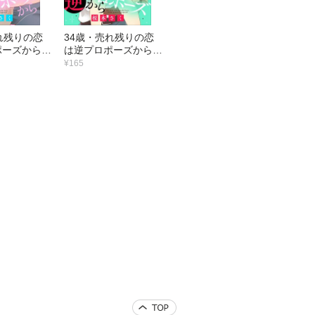
れ残りの恋
34歳・売れ残りの恋
ポーズから
は逆プロポーズから
（3）
¥165