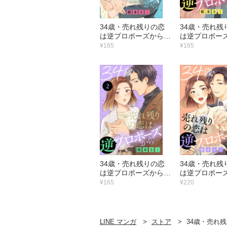
34歳・売れ残りの恋
34歳・売れ残
は逆プロポーズから
は逆プロポ
（8）
（7）
¥165
¥165
34歳・売れ残りの恋
34歳・売れ残
は逆プロポーズから
は逆プロポ
（2）
（1）
¥165
¥220
LINE マンガ
ストア
34歳・売れ