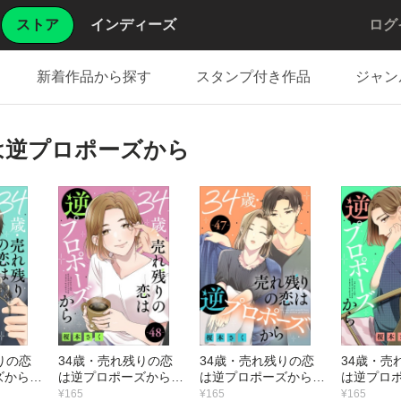
ストア
インディーズ
ログ
新着作品から探す
スタンプ付き作品
ジャン
は逆プロポーズから
りの恋
34歳・売れ残りの恋
34歳・売れ残りの恋
34歳・売
ーズから
は逆プロポーズから
は逆プロポーズから
は逆プロ
（48）
（47）
（46）
¥165
¥165
¥165