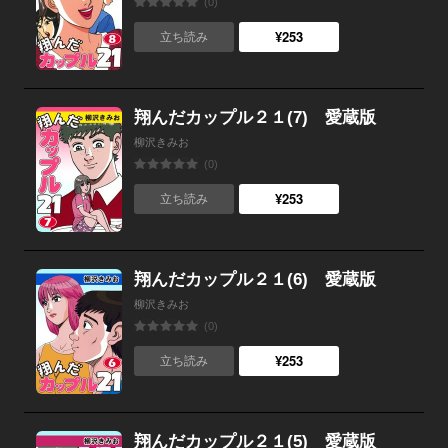
(0)
¥253
立ち読み
翔んだカップル２１(7) 愛蔵版
柳沢きみお
(0)
¥253
立ち読み
翔んだカップル２１(6) 愛蔵版
柳沢きみお
(0)
¥253
立ち読み
翔んだカップル２１(5) 愛蔵版