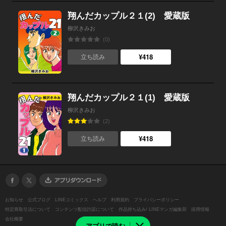
翔んだカップル２１(2) 愛蔵版
柳沢きみお
(0)
¥418
立ち読み
翔んだカップル２１(1) 愛蔵版
柳沢きみお
(2)
¥418
立ち読み
お知らせ
公式ブログ
LINEコミックス
ヘルプ
利用規約
プライバシーポリシー
特定商取引法について
コンテンツ配信許諾について
作品持ち込み/ LINEマンガ編集部
採用情報
会社概要