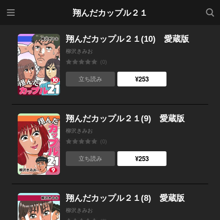
メニ
検索
翔んだカップル２１
ュー
翔んだカップル２１(10) 愛蔵版
柳沢きみお
(0)
¥253
立ち読み
翔んだカップル２１(9) 愛蔵版
柳沢きみお
(0)
¥253
立ち読み
翔んだカップル２１(8) 愛蔵版
柳沢きみお