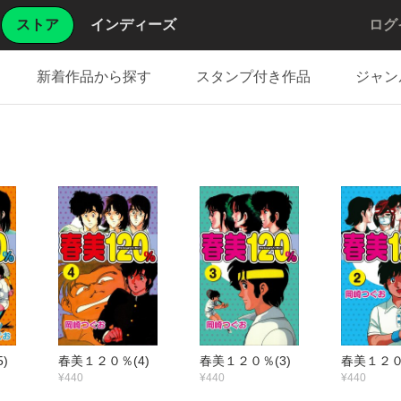
ストア
インディーズ
ログ
新着作品から探す
スタンプ付き作品
ジャン
)
春美１２０％(4)
春美１２０％(3)
春美１２０
¥440
¥440
¥440