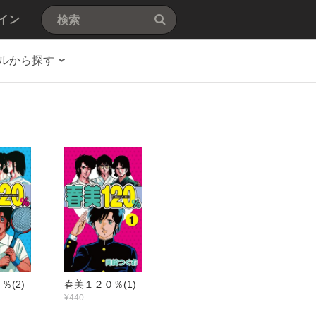
イン
ルから探す
％(2)
春美１２０％(1)
¥440