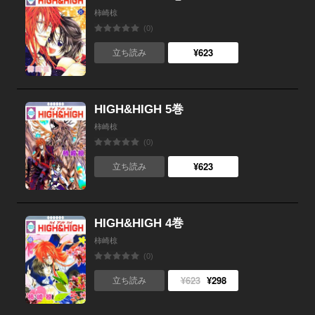
柿崎椋
(0)
¥623
立ち読み
HIGH&HIGH 5巻
柿崎椋
(0)
¥623
立ち読み
HIGH&HIGH 4巻
柿崎椋
(0)
¥623
¥298
立ち読み