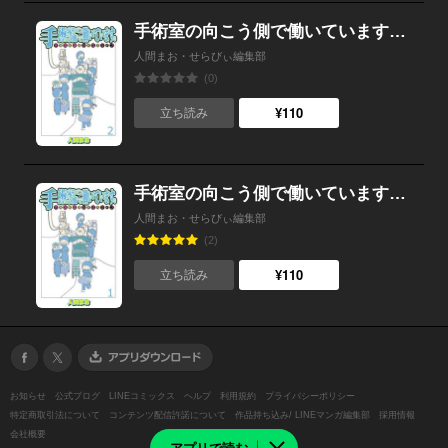
手術室の向こう側で働いています。手術室看護師の非日常ライフ 【せらびぃ連載版】２
人間まお・せらびぃ編集部
(0)
¥110
立ち読み
手術室の向こう側で働いています。手術室看護師の非日常ライフ 【せらびぃ連載版】１
人間まお・せらびぃ編集部
(2)
¥110
立ち読み
お知らせ
公式ブログ
LINEコミックス
ヘルプ
利用規約
プライバシーポリシー
特定商取引法について
コンテンツ配信許諾について
作品持ち込み/ LINEマンガ編集部
採用情報
会社概要