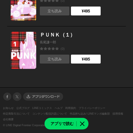
(0)
¥495
立ち読み
ＰＵＮＫ（１）
長尾謙一郎
(0)
¥495
立ち読み
お知らせ
公式ブログ
LINEコミックス
ヘルプ
利用規約
プライバシーポリシー
特定商取引法について
コンテンツ配信許諾について
作品持ち込み/ LINEマンガ編集部
採用情報
会社概要
アプリで読む
©
LINE Digital Frontier Corporation