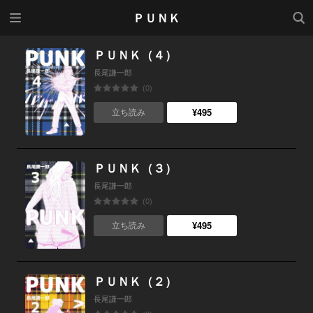
メニ
検索
ＰＵＮＫ
ュー
ＰＵＮＫ（４）
長尾謙一郎
(0)
¥495
立ち読み
ＰＵＮＫ（３）
長尾謙一郎
(0)
¥495
立ち読み
ＰＵＮＫ（２）
長尾謙一郎