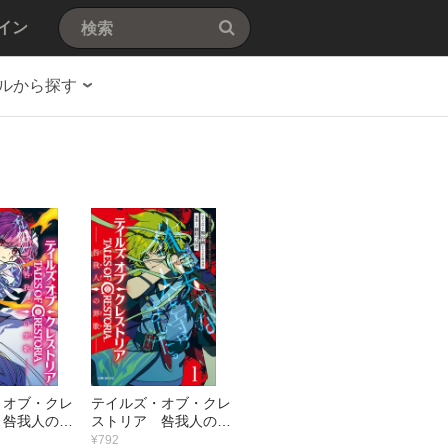
イン
ルから探す
・オブ・クレ
テイルズ・オブ・クレ
 咎我人の罪
ストリア 咎我人の罪
歌 （1）
¥792