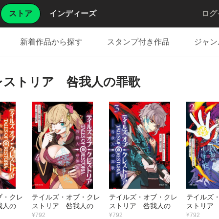
ストア
インディーズ
ログ
新着作品から探す
スタンプ付き作品
ジャン
レストリア 咎我人の罪歌
ブ・クレ
テイルズ・オブ・クレ
テイルズ・オブ・クレ
テイルズ
我人の罪
ストリア 咎我人の罪
ストリア 咎我人の罪
ストリア
歌 （4）
歌 （3）
歌 （2）
¥792
¥792
¥792